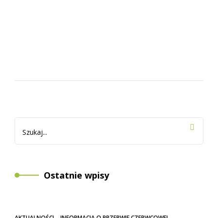
CZYTAJ WIĘCEJ
AUTOR
Judyta
Ostatnie wpisy
AKTUALNOŚCI – INFORMACJA O PRZERWIE CZERWCOWEJ