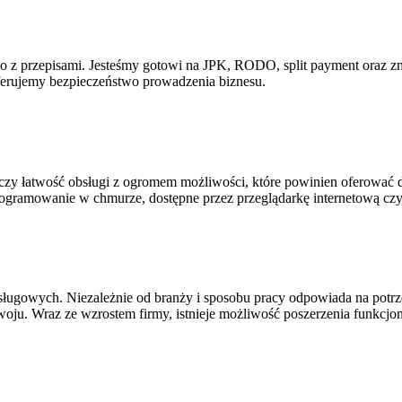
o z przepisami. Jesteśmy gotowi na JPK, RODO, split payment oraz zm
erujemy bezpieczeństwo prowadzenia biznesu.
ączy łatwość obsługi z ogromem możliwości, które powinien oferowa
ogramowanie w chmurze, dostępne przez przeglądarkę internetową czy 
sługowych. Niezależnie od branży i sposobu pracy odpowiada na pot
woju. Wraz ze wzrostem firmy, istnieje możliwość poszerzenia funkcj