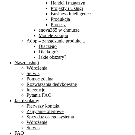
Handel i magazyn
Projekty i Usługi
Business Intelligence
Produkcja
Procesy
enova365 w chmurze
Modele zakupu
Adop – zarządzanie produkcją
Dlaczego
Dla kogo?
Jakie obszary?
Nasze usługi
Wdrożenia
Serwis
Pomoc zdalna
Rozwiązania dedykowane
Integracje
Pytania FAQ
Jak działamy
Pierwszy kontakt
Zapytanie ofertowe​
Sprzedaż całego systemu
Wdrożenie
Serwis
FAQ