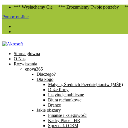
*** Wysłuchamy Cię
...
*** Zrozumiemy Twoje potrzeby
...
**
Pomoc on-line
Strona główna
O Nas
Rozwiązania
enova365
Dlaczego?
Dla kogo
Małych, Średnich Przedsiębiorstw (MŚP)
Duże firmy
Instytucje publiczne
Biura rachunkowe
Branże
Jakie obszary
Finanse i księgowość
Kadry Płace i HR
Sprzedaż i CRM