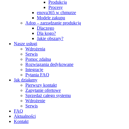
Produkcja
Procesy
enova365 w chmurze
Modele zakupu
Adop – zarządzanie produkcją
Dlaczego
Dla kogo?
Jakie obszary?
Nasze usługi
Wdrożenia
Serwis
Pomoc zdalna
Rozwiązania dedykowane
Integracje
Pytania FAQ
Jak działamy
Pierwszy kontakt
Zapytanie ofertowe​
Sprzedaż całego systemu
Wdrożenie
Serwis
FAQ
Aktualności
Kontakt