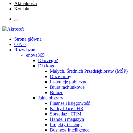
Aktualności
Kontakt
Strona główna
O Nas
Rozwiązania
enova365
Dlaczego?
Dla kogo
Małych, Średnich Przedsiębiorstw (MŚP)
Duże firmy
Instytucje publiczne
Biura rachunkowe
Branże
Jakie obszary
Finanse i księgowość
Kadry Płace i HR
Sprzedaż i CRM
Handel i magazyn
Projekty i Usługi
Business Intelligence