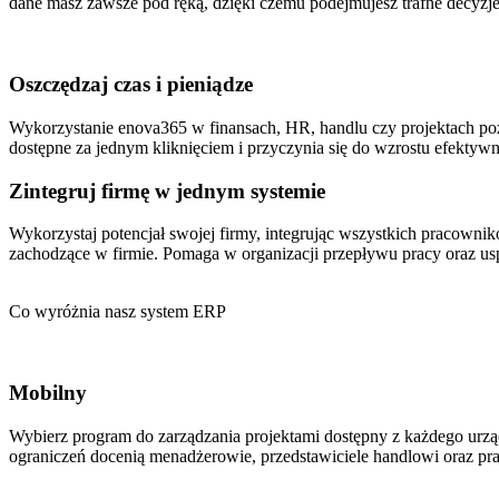
dane masz zawsze pod ręką, dzięki czemu podejmujesz trafne decyzje
Oszczędzaj czas i pieniądze
Wykorzystanie enova365 w finansach, HR, handlu czy projektach poz
dostępne za jednym kliknięciem i przyczynia się do wzrostu efektywn
Zintegruj firmę w jednym systemie
Wykorzystaj potencjał swojej firmy, integrując wszystkich pracowni
zachodzące w firmie. Pomaga w organizacji przepływu pracy oraz u
Co wyróżnia nasz system ERP
Mobilny
Wybierz program do zarządzania projektami dostępny z każdego urzą
ograniczeń docenią menadżerowie, przedstawiciele handlowi oraz p